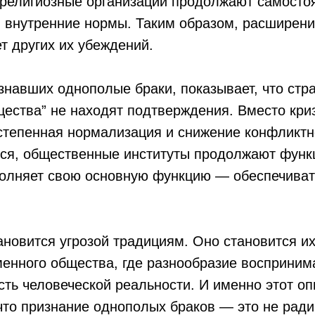
 религиозные организации продолжают самосто
 внутренние нормы. Таким образом, расширени
т других их убеждений.
знавших однополые браки, показывает, что стра
ества” не находят подтверждения. Вместо кри
степенная нормализация и снижение конфликтно
тся, общественные институты продолжают функ
полняет свою основную функцию — обеспечива
ановится угрозой традициям. Оно становится и
енного общества, где разнообразие восприним
сть человеческой реальности. И именно этот о
 что признание однополых браков — это не рад