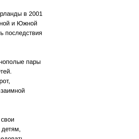
ерланды в 2001
рной и Южной
ть последствия
азнополые пары
тей.
рот,
взаимной
 свои
 детям,
ледовать