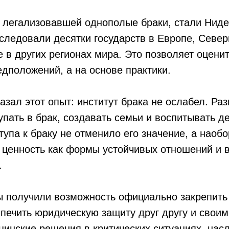
, легализовавшей однополые браки, стали Нид
оследовали десятки государств в Европе, Севе
е в других регионах мира. Это позволяет оцени
едположений, а на основе практики.
казал этот опыт: институт брака не ослабел. Р
пать в брак, создавать семьи и воспитывать де
упа к браку не отменило его значение, а наобо
 ценность как формы устойчивых отношений и 
.
 получили возможность официально закрепить
печить юридическую защиту друг другу и своим
инские решения в критических ситуациях, нас