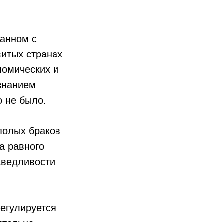
занном с
витых странах
номических и
знанием
 не было.
полых браков
а равного
аведливости
регулируется