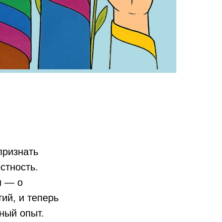
признать
стность.
и — о
ий, и теперь
ный опыт.