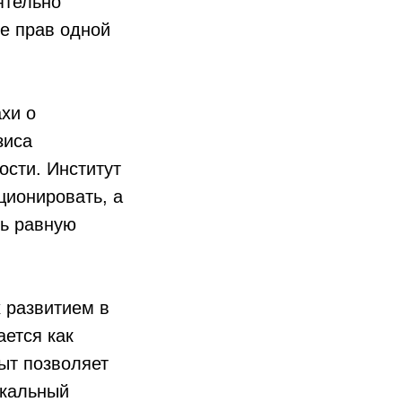
ятельно
е прав одной
хи о
зиса
сти. Институт
ционировать, а
ть равную
х развитием в
ается как
пыт позволяет
икальный