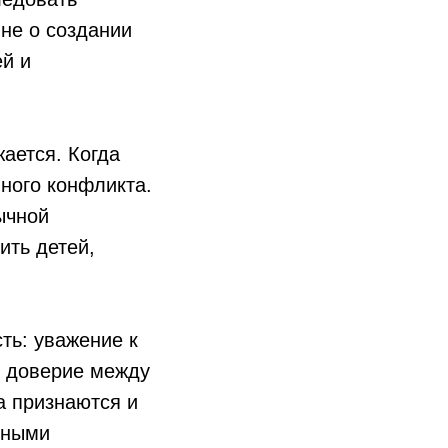
не о создании
й и
ается. Когда
нного конфликта.
ычной
ить детей,
ть: уважение к
т доверие между
а признаются и
нными