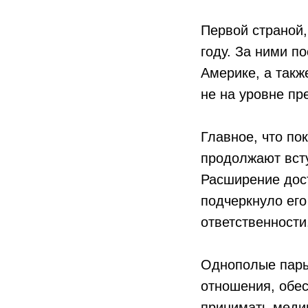
Первой страной
году. За ними п
Америке, а такж
не на уровне пр
Главное, что по
продолжают всту
Расширение дост
подчеркнуло его
ответственности
Однополые пары
отношения, обес
принимать медиц